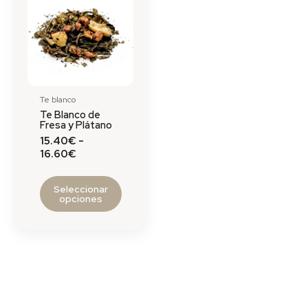
tiene
desde
múltiples
15.40€
hasta
variantes.
16.60€
Las
opciones
se
Te blanco
pueden
Te Blanco de
elegir
Fresa y Plátano
en
15.40
€
-
16.60
€
la
página
de
Seleccionar
opciones
producto