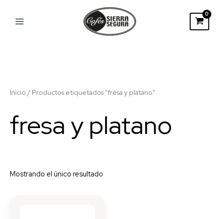
Ir
al
contenido
Inicio
/ Productos etiquetados “fresa y platano”
fresa y platano
Mostrando el único resultado
Rango
Este
de
producto
precios: