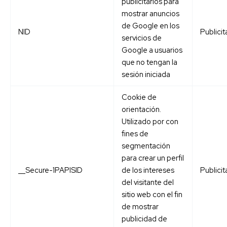
publicitarios para
mostrar anuncios
de Google en los
NID
Publicit
servicios de
Google a usuarios
que no tengan la
sesión iniciada
Cookie de
orientación.
Utilizado por con
fines de
segmentación
para crear un perfil
__Secure-1PAPISID
de los intereses
Publicit
del visitante del
sitio web con el fin
de mostrar
publicidad de