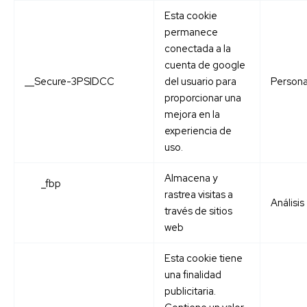
Esta cookie
permanece
conectada a la
cuenta de google
__Secure-3PSIDCC
del usuario para
Persona
proporcionar una
mejora en la
experiencia de
uso.
Almacena y
_fbp
rastrea visitas a
Análisis
través de sitios
web
Esta cookie tiene
una finalidad
publicitaria.