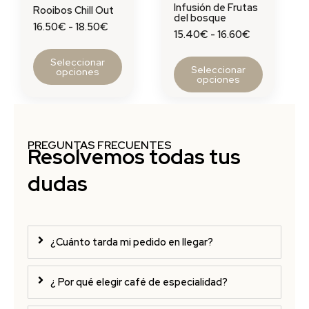
pueden
pueden
Infusión de Frutas
Rooibos Chill Out
del bosque
elegir
elegir
16.50
€
-
18.50
€
15.40
€
-
16.60
€
en
en
la
la
Seleccionar
Seleccionar
página
página
opciones
opciones
de
de
producto
producto
PREGUNTAS FRECUENTES
Resolvemos todas tus
dudas
¿Cuánto tarda mi pedido en llegar?
¿ Por qué elegir café de especialidad?