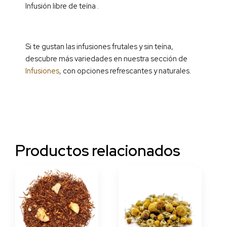
Infusión libre de teína .
Si te gustan las infusiones frutales y sin teína,
descubre más variedades en nuestra sección de
Infusiones
, con opciones refrescantes y naturales.
Productos relacionados
Rango
Rango
Este
Este
de
de
producto
producto
precios:
precios:
tiene
tiene
desde
desde
múltiples
múltiples
16.50€
13.20€
hasta
hasta
variantes.
variantes.