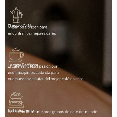
El mejor Café
Viajamos a origen para
encontrar los mejores cafés
La taza Perfecta
El café es nuestra pasión por
eso trabajamos cada día para
que puedas disfrutar del mejor café en casa.
Café Supremo
Selección de los mejores granos de café del mundo