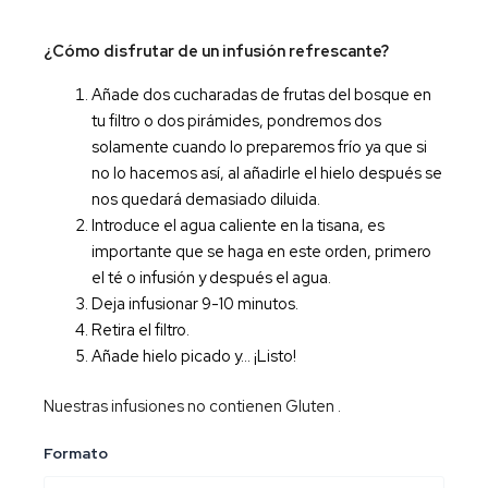
¿Cómo disfrutar de un infusión refrescante?
Añade dos cucharadas de frutas del bosque en
tu filtro o dos pirámides, pondremos dos
solamente cuando lo preparemos frío ya que si
no lo hacemos así, al añadirle el hielo después se
nos quedará demasiado diluida.
Introduce el agua caliente en la tisana, es
importante que se haga en este orden, primero
el té o infusión y después el agua.
Deja infusionar 9-10 minutos.
Retira el filtro.
Añade hielo picado y… ¡Listo!
Nuestras infusiones no contienen Gluten .
Infusión
Formato
Piruleta