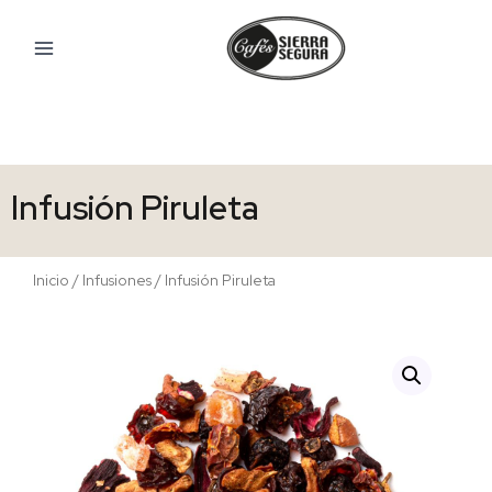
Ir
al
contenido
Infusión Piruleta
Inicio
/
Infusiones
/ Infusión Piruleta