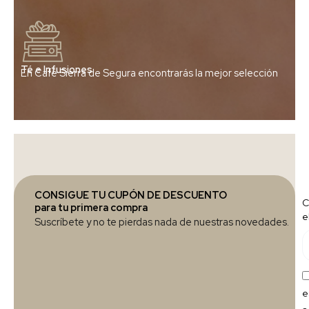
Té e Infusiones
En Café Sierra de Segura encontrarás la mejor selección
CONSIGUE TU CUPÓN DE DESCUENTO
C
para tu primera compra
e
Suscríbete y no te pierdas nada de nuestras novedades.
e