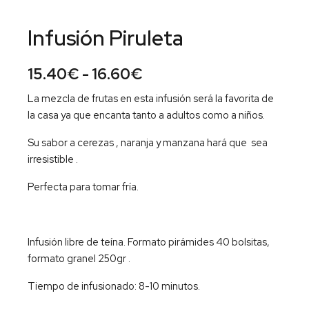
Infusión Piruleta
Rango
15.40
€
-
16.60
€
de
La mezcla de frutas en esta infusión será la favorita de
la casa ya que encanta tanto a adultos como a niños.
precios:
Su sabor a cerezas , naranja y manzana hará que sea
desde
irresistible .
15.40€
Perfecta para tomar fría.
hasta
16.60€
Infusión libre de teína. Formato pirámides 40 bolsitas,
formato granel 250gr .
Tiempo de infusionado: 8-10 minutos.