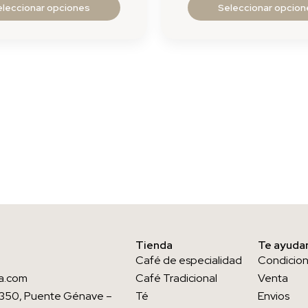
eleccionar opciones
Seleccionar opcion
Tienda
Te ayud
Café de especialidad
Condicio
ura.com
Café Tradicional
Venta
23350, Puente Génave –
Té
Envios