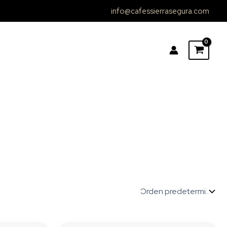
info@cafessierrasegura.com
Rango