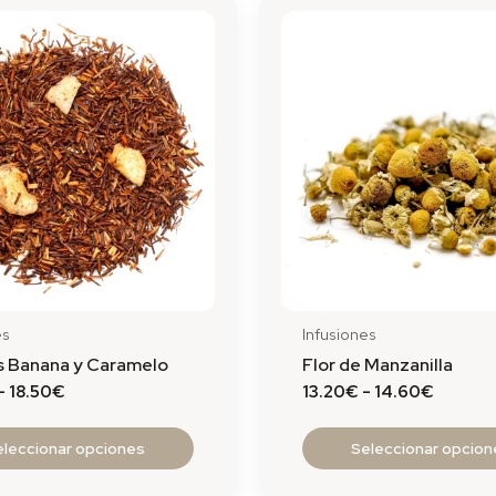
Este
de
de
producto
precios:
precios
tiene
desde
desde
16.50€
13.20€
múltiples
hasta
hasta
variantes.
18.50€
14.60€
Las
opciones
se
pueden
elegir
en
la
es
Infusiones
página
s Banana y Caramelo
Flor de Manzanilla
de
-
18.50
€
13.20
€
-
14.60
€
producto
eleccionar opciones
Seleccionar opcion