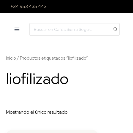
Ir
+34 953 435 443
al
contenido
Search
for:
Inicio
/ Productos etiquetados “liofilizado”
liofilizado
Mostrando el único resultado