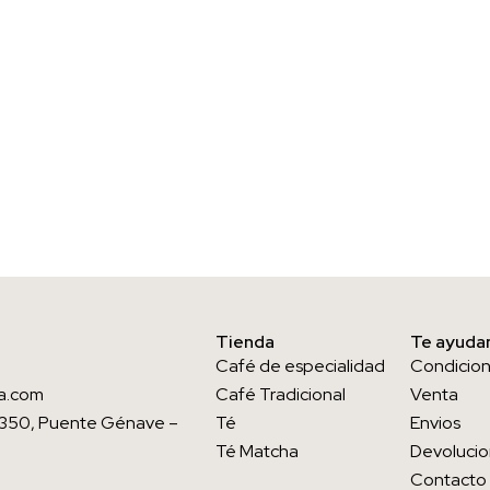
Tienda
Te ayud
Café de especialidad
Condicio
ura.com
Café Tradicional
Venta
23350, Puente Génave –
Té
Envios
Té Matcha
Devoluci
Contacto