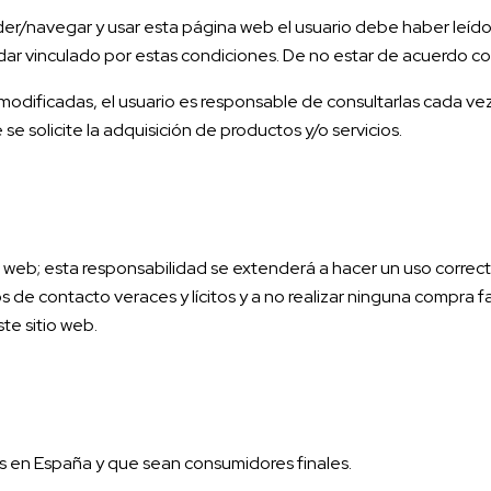
navegar y usar esta página web el usuario debe haber leído el A
quedar vinculado por estas condiciones. De no estar de acuerdo c
odificadas, el usuario es responsable de consultarlas cada ve
 solicite la adquisición de productos y/o servicios.
o web; esta responsabilidad se extenderá a hacer un uso correct
 de contacto veraces y lícitos y a no realizar ninguna compra fa
te sitio web.
tes en España y que sean consumidores finales.