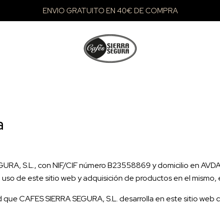
ENVIO GRATUITO EN 40€ DE COMPRA
a
A SEGURA, S.L., con NIF/CIF número B23558869 y domicilio en
l uso de este sitio web y adquisición de productos en el mismo,
d que CAFES SIERRA SEGURA, S.L. desarrolla en este sitio web 