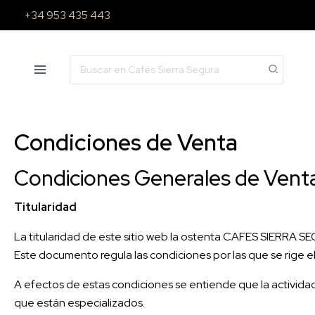
Ir
+34 953 435 443
al
contenido
Search
for:
Condiciones de Venta
Condiciones Generales de Vent
Titularidad
La titularidad de este sitio web la ostenta CAFES SIERR
Este documento regula las condiciones por las que se rige e
A efectos de estas condiciones se entiende que la activida
que están especializados.