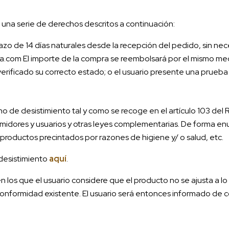
n una serie de derechos descritos a continuación:
plazo de 14 días naturales desde la recepción del pedido, sin nec
ra.com El importe de la compra se reembolsará por el mismo me
erificado su correcto estado; o el usuario presente una prueba 
o de desistimiento tal y como se recoge en el artículo 103 del
midores y usuarios y otras leyes complementarias. De forma enu
roductos precintados por razones de higiene y/ o salud, etc.
desistimiento
aquí
.
en los que el usuario considere que el producto no se ajusta a 
onformidad existente. El usuario será entonces informado de c