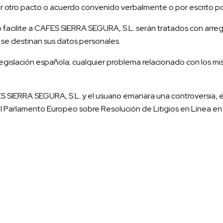
r otro pacto o acuerdo convenido verbalmente o por escrito por
facilite a CAFES SIERRA SEGURA, S.L. serán tratados con arreglo 
e se destinan sus datos personales.
egislación española; cualquier problema relacionado con los mi
 SIERRA SEGURA, S.L. y el usuario emanara una controversia, e
l Parlamento Europeo sobre Resolución de Litigios en Línea e