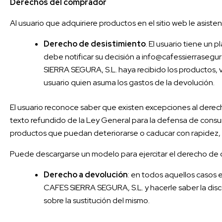
Derechos del comprador
Al usuario que adquiriere productos en el sitio web le asiste
Derecho de desistimiento
. El usuario tiene un 
debe notificar su decisión a info@cafessierrasegu
SIERRA SEGURA, S.L. haya recibido los productos, v
usuario quien asuma los gastos de la devolución.
El usuario reconoce saber que existen excepciones al derech
texto refundido de la Ley General para la defensa de consu
productos que puedan deteriorarse o caducar con rapidez, p
Puede descargarse un modelo para ejercitar el derecho de 
Derecho a devolución
: en todos aquellos casos 
CAFES SIERRA SEGURA, S.L. y hacerle saber la disc
sobre la sustitución del mismo.