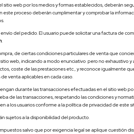
sitio web por los medios y formas establecidos, deberán segui
En este proceso deberán cumplimentar y comprobar la informaci
s.
 envío del pedido. El usuario puede solicitar una factura de co
m
.
mpra, de ciertas condiciones particulares de venta que concier
 sitio web, indicando a modo enunciativo pero no exhaustivo y 
ductos, coste de las prestaciones etc., y reconoce igualmente qu
 de venta aplicables en cada caso.
ngan durante las transacciones efectuadas en el sitio web pod
ueba de las transacciones, respetando las condiciones y normat
n a los usuarios conforme a la política de privacidad de este si
 sujetos a la disponibilidad del producto.
 impuestos salvo que por exigencia legal se aplique cuestión dis