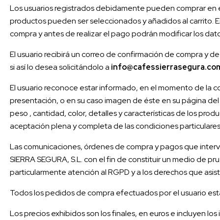
Los usuarios registrados debidamente pueden comprar en el 
productos pueden ser seleccionados y añadidos al carrito. 
compra y antes de realizar el pago podrán modificar los dato
El usuario recibirá un correo de confirmación de compra y de
si así lo desea solicitándolo a
info@cafessierrasegura.co
El usuario reconoce estar informado, en el momento de la co
presentación, o en su caso imagen de éste en su página del
peso , cantidad, color, detalles y características de los pro
aceptación plena y completa de las condiciones particulares
Las comunicaciones, órdenes de compra y pagos que interve
SIERRA SEGURA, S.L. con el fin de constituir un medio de pr
particularmente atención al RGPD y a los derechos que asiste
Todos los pedidos de compra efectuados por el usuario están
Los precios exhibidos son los finales, en euros e incluyen los